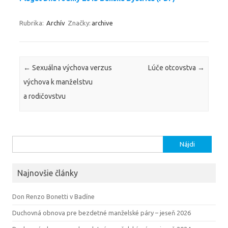
Rubrika:
Archív
Značky:
archive
Navigácia článkami
←
Sexuálna výchova verzus
Lúče otcovstva
→
výchova k manželstvu
a rodičovstvu
Hľadať:
Najnovšie články
Don Renzo Bonetti v Badíne
Duchovná obnova pre bezdetné manželské páry – jeseň 2026