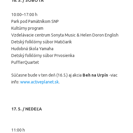
16. 5. / SOBOTA
10:00–17:00 h
Park pod Pamätníkom SNP
Kultúrny program
Vzdelávacie centrum Sonyta Music & Helen Doron English
Detský folklórny súbor Matičiarik
Hudobná škola Yamaha
Detský folklórny súbor Prvosienka
PufflerQuartet
Súčasne bude v ten deň (16.5.) aj akcia
Beh na Urpín
-viac
info:
www.activeplanet.sk
.
17. 5. / NEDEĽA
11:00 h