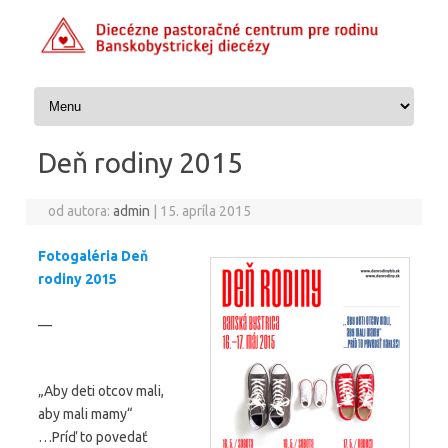
Preskočiť na obsah
Deň rodiny 2015
od autora:
admin
|
15. apríla 2015
Fotogaléria Deň
rodiny 2015
—
„Aby deti otcov mali,
aby mali mamy“
…Príď to povedať