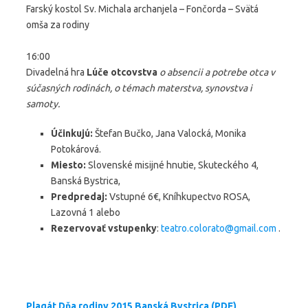
Farský kostol Sv. Michala archanjela – Fončorda – Svätá
omša za rodiny
16:00
Divadelná hra
Lúče otcovstva
o absencii a potrebe otca v
súčasných rodinách, o témach materstva, synovstva i
samoty.
Účinkujú:
Štefan Bučko, Jana Valocká, Monika
Potokárová.
Miesto:
Slovenské misijné hnutie, Skuteckého 4,
Banská Bystrica,
Predpredaj:
Vstupné 6€, Kníhkupectvo ROSA,
Lazovná 1 alebo
Rezervovať vstupenky
:
teatro.colorato@gmail.com
.
Plagát Dňa rodiny 2015 Banská Bystrica (PDF)