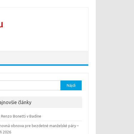
ať:
ajnovšie články
 Renzo Bonetti v Badíne
hovná obnova pre bezdetné manželské páry –
eň 2026