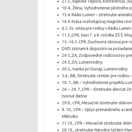
27.3., Rajecké Teplice, Konferencia „Vy
10.4., Žilina, Vyhodnotenie pilotného
13.4. Rádio Lumen – stretnutie animát
16.4. Krása rozkvitajúcej magnólie ro
6.5. Sv. omša pre rodiny v Rádiu Lumen
11.5.,CPR, žiaci 7. a 8. ročníka ZŠ Š. 
15.-16.5. CPR, Duchovná obnova pre ro
DVD záznam k dispozícii na požiadanie
29.5.,ZA, Zodpovedné rodičovstvo-pr
29.5.,ZA, Lumenrodiny
30.5., Ivanka pri Dunaji, Lumenrodiny
5.6., BB, Stretnutie centier pre rodin
10. 7., BB – Vyhodnotenie projektu L
26. – 29. 7.,CPR – Stretnutie dievčat 20
tvorivé dielne
29.9., CPR, Mesačné stretnutie dobrovo
9. 10., CPR – Vplyv prenatálneho a ran
Mikloško
11.10., CPR – Mesačné stretnutie dobr
28.10., stretnutie-Národný týždeň Ma