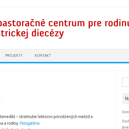
PROJEKTY
KONTAKT
Hľad
…
N
Don
. Benedikt – stretnutie lektorov prirodzených metód a
Duc
a a rodiny.
fotogaléria
jes