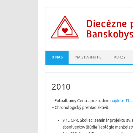
Preskočiť na obsah
O NÁS
NA STIAHNUTIE
KURZY
2010
– Fotoalbumy Centra pre rodinu
nájdete TU
– Chronologický prehľad aktivít:
9.1., CPR, Školiaci seminár projektu sv
absolventov štúdia Teológie manželstv