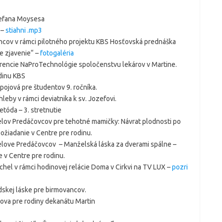
tefana Moysesa
 –
stiahni .mp3
encov v rámci pilotného projektu KBS Hosťovská prednáška
e zjavenie“ –
fotogaléria
erencie NaProTechnológie spoločenstvu lekárov v Martine.
odinu KBS
pojová pre študentov 9. ročníka.
leby v rámci deviatnika k sv. Jozefovi.
etóda – 3. stretnutie
lov Predáčovcov pre tehotné mamičky: Návrat plodnosti po
ožiadanie v Centre pre rodinu.
love Predáčovcov – Manželská láska za dverami spálne –
 v Centre pre rodinu.
chel v rámci hodinovej relácie Doma v Cirkvi na TV LUX –
pozri
dskej láske pre birmovancov.
ova pre rodiny dekanátu Martin