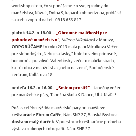
workshop o tom, čo si prinášame zo svojej rodiny do
manželstva, Návrat, Dolná 9, kapacita obmedzená, prihlásiť
sa treba vopred na tel.: 0918 653 817
piatok 14.2. o 18.00
–
„Ohromné maličkosti pre
pohodové manželstvo“
,
Milena Mikulková
z Moravy,
ODPORÚČAME!
V roku 2013 mala pani Mikulková Večer
pre slobodných „Neboj sa lásky,“ bolo to veľmi prínosné,
humorné a pravdivé. Valentínsky večer o maličkostiach,
ktoré robia z manželstva „nebo na zemi“, Spoločenské
centrum, Kollárova 18
nedeľa 16.2. o 16.00
–
„Smiem prosiť?“
– tanečný večer
pre manželské páry, Tanečná škola K-Dance, Ul J. Kráľa 3
Počas celého týždňa manželské páry pri návšteve
reštaurácie Fórum Caffe
, Nám SNP 27, Banská Bystrica
dostanú malý darček
. V priestoroch reštaurácie prebieha
výstava rodinných fotografií. Nám. SNP 27