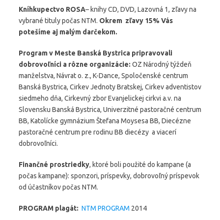
Kníhkupectvo ROSA
– knihy CD, DVD, Lazovná 1, zľavy na
vybrané tituly počas NTM.
Okrem zľavy 15% Vás
potešíme aj malým darčekom.
Program v Meste Banská Bystrica pripravovali
dobrovoľníci a rôzne organizácie:
OZ Národný týždeň
manželstva, Návrat o. z., K-Dance, Spoločenské centrum
Banská Bystrica, Cirkev Jednoty Bratskej, Cirkev adventistov
siedmeho dňa, Cirkevný zbor Evanjelickej cirkvi a.v. na
Slovensku Banská Bystrica, Univerzitné pastoračné centrum
BB, Katolícke gymnázium Štefana Moysesa BB, Diecézne
pastoračné centrum pre rodinu BB diecézy a viacerí
dobrovoľníci.
Finančné prostriedky
, ktoré boli použité do kampane (a
počas kampane): sponzori, príspevky, dobrovoľný príspevok
od účastníkov počas NTM.
PROGRAM plagát:
NTM PROGRAM
2014