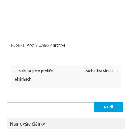
Rubrika:
Archív
Značky:
archive
Navigácia článkami
←
Nakupujte v prolife
Ráchelina vinica
→
lekárňach
Hľadať:
Najnovšie články