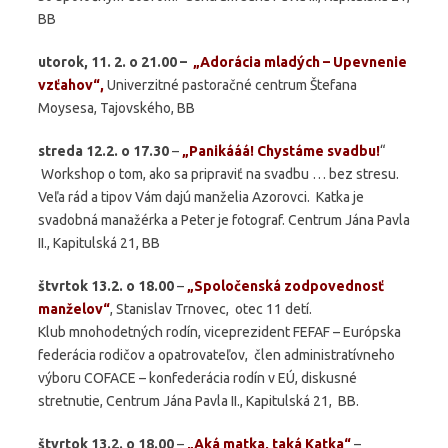
BB
utorok, 11. 2. o 21.00 –
„Adorácia mladých – Upevnenie
vzťahov“,
Univerzitné pastoračné centrum Štefana
Moysesa, Tajovského, BB
streda 12.2. o 17.30
–
„Panikááá! Chystáme svadbu!
“
Workshop o tom, ako sa pripraviť na svadbu … bez stresu.
Veľa rád a tipov Vám dajú manželia Azorovci. Katka je
svadobná manažérka a Peter je fotograf. Centrum Jána Pavla
II., Kapitulská 21, BB
štvrtok 13.2. o 18.00
–
„Spoločenská zodpovednosť
manželov“
, Stanislav Trnovec, otec 11 detí.
Klub mnohodetných rodín, viceprezident FEFAF – Európska
federácia rodičov a opatrovateľov, člen administratívneho
výboru COFACE – konfederácia rodín v EÚ, diskusné
stretnutie, Centrum Jána Pavla II., Kapitulská 21, BB.
štvrtok 13.2. o 18.00
–
„Aká matka, taká Katka“
–