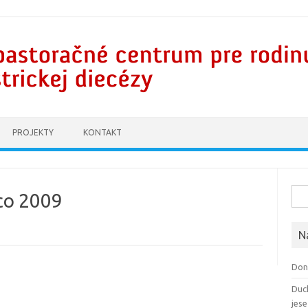
PROJEKTY
KONTAKT
Hľad
co 2009
N
Don
Duc
jes