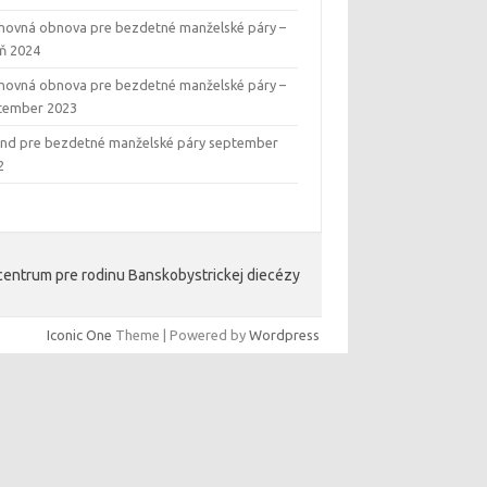
hovná obnova pre bezdetné manželské páry –
eň 2024
hovná obnova pre bezdetné manželské páry –
tember 2023
end pre bezdetné manželské páry september
2
entrum pre rodinu Banskobystrickej diecézy
Iconic One
Theme | Powered by
Wordpress