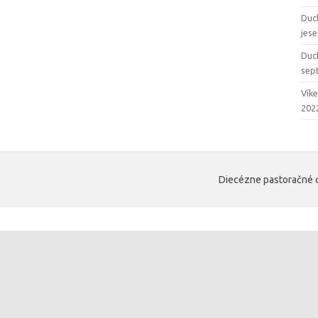
Duc
jes
Duc
sep
Vík
202
Diecézne pastoračné c