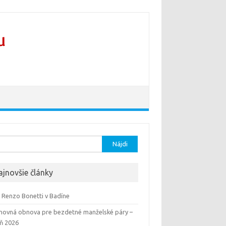
ať:
ajnovšie články
 Renzo Bonetti v Badíne
hovná obnova pre bezdetné manželské páry –
eň 2026