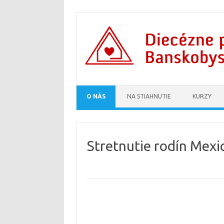
Preskočiť na obsah
O NÁS
NA STIAHNUTIE
KURZY
Stretnutie rodín Mexi