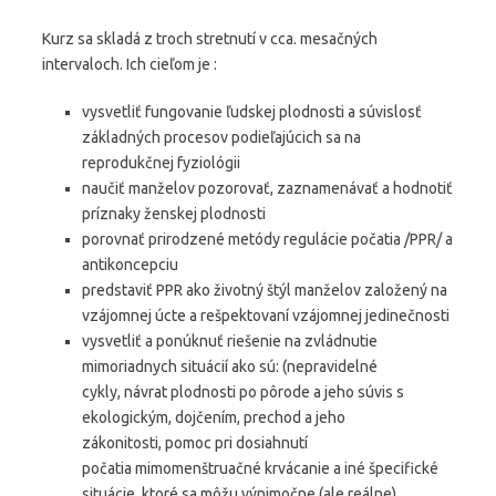
Kurz sa skladá z troch stretnutí v cca. mesačných
intervaloch. Ich cieľom je :
vysvetliť fungovanie ľudskej plodnosti a súvislosť
základných procesov podieľajúcich sa na
reprodukčnej fyziológii
naučiť manželov pozorovať, zaznamenávať a hodnotiť
príznaky ženskej plodnosti
porovnať prirodzené metódy regulácie počatia /PPR/ a
antikoncepciu
predstaviť PPR ako životný štýl manželov založený na
vzájomnej úcte a rešpektovaní vzájomnej jedinečnosti
vysvetliť a ponúknuť riešenie na zvládnutie
mimoriadnych situácií ako sú: (nepravidelné
cykly, návrat plodnosti po pôrode a jeho súvis s
ekologickým, dojčením, prechod a jeho
zákonitosti, pomoc pri dosiahnutí
počatia mimomenštruačné krvácanie a iné špecifické
situácie, ktoré sa môžu výnimočne (ale reálne)