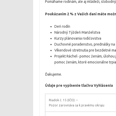
Pomáhame rodinám, ale aj mládeži, slobod
Poukázaním 2 % z Vašich daní máte možno
Deň rodín
Národný Týždeň Manželstva
Kurzy plánovania rodičovstva
Duchovné poradenstvo, prednášky na r
Víkendové stretnutia pre bezdetné m
Projekt Ráchel- pomoc ženám, úlohou j
pomoc ženám, ktoré emocionálne trpi
Ďakujeme.
Údaje pre vyplnenie tlačiva Vyhlásenia
Riadok č. 15 (IČO): –
Pozor zarovnáva sa k pravému okraju