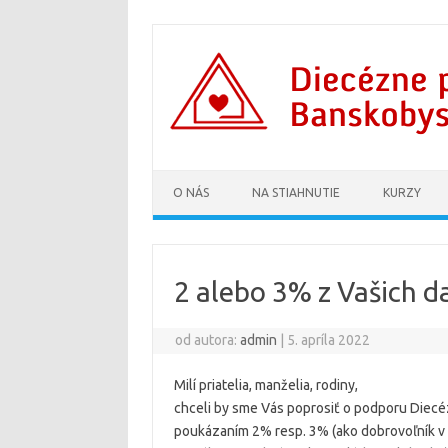
Preskočiť na obsah
O NÁS
NA STIAHNUTIE
KURZY
2 alebo 3% z Vašich d
od autora:
admin
|
5. apríla 2022
Milí priatelia, manželia, rodiny,
chceli by sme Vás poprosiť o podporu Diecé
poukázaním 2% resp. 3% (ako dobrovoľník v r