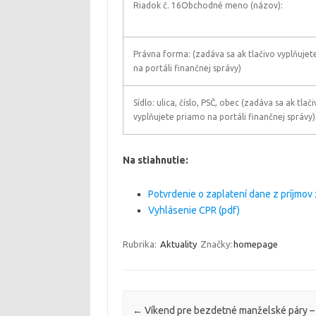
Riadok č. 16Obchodné meno (názov):
Právna forma: (zadáva sa ak tlačivo vyplňuje
na portáli finančnej správy)
Sídlo: ulica, číslo, PSČ, obec (zadáva sa ak tlač
vyplňujete priamo na portáli finančnej správy)
Na stiahnutie:
Potvrdenie o zaplatení dane z príjmov z
Vyhlásenie CPR (pdf)
Rubrika:
Aktuality
Značky:
homepage
Navigácia článkami
←
Víkend pre bezdetné manželské páry –