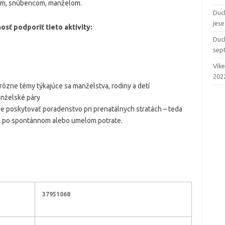
ným, snúbencom, manželom.
Duc
jes
sť podporiť tieto aktivity:
Duc
sep
Vík
202
ôzne témy týkajúce sa manželstva, rodiny a detí
anželské páry
e poskytovať poradenstvo pri prenatálnych stratách – teda
a po spontánnom alebo umelom potrate.
37951068