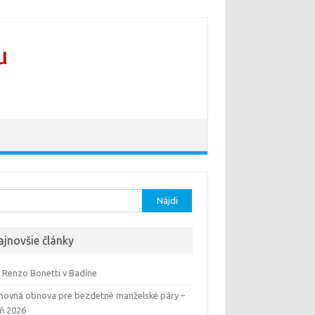
ať:
ajnovšie články
 Renzo Bonetti v Badíne
hovná obnova pre bezdetné manželské páry –
eň 2026